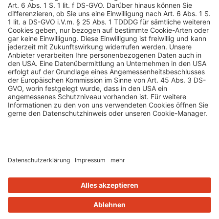
Die Nerobiker Kids bedanken sich herzlich
beim Bürgerdienst Lepper e. V. für die
großzügige Spende
«
1
2
3
4
5
…
31
»
Copyright 2024 Bürgerdienst Lepper e.V.