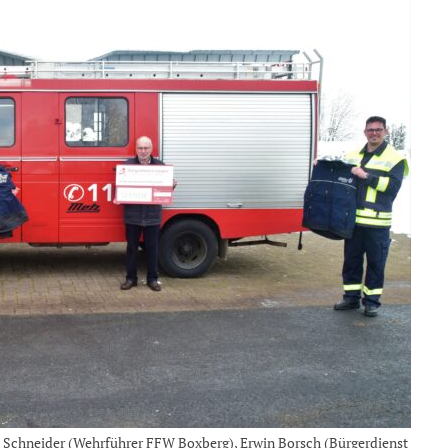
d Schneider (Wehrführer FFW Boxberg), Erwin Borsch (Bürgerdienst