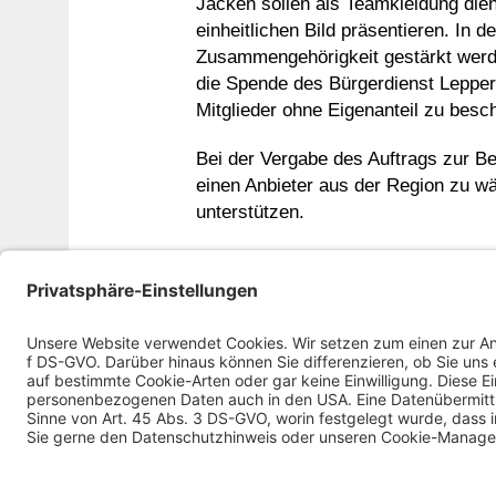
Jacken sollen als Teamkleidung die
einheitlichen Bild präsentieren. In 
Zusammengehörigkeit gestärkt werd
die Spende des Bürgerdienst Lepper 
Mitglieder ohne Eigenanteil zu besc
Bei der Vergabe des Auftrags zur B
einen Anbieter aus der Region zu wä
unterstützen.
Die Feuerwehrkameraden aus Boxber
Bürgerdienst Lepper e.V. für die Unt
Vorheriger Artik