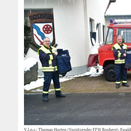
V.l.n.r.: Thomas Horten (Vorsitzender FFW Boxberg), Ewal