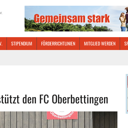
V.
STIPENDIUM
FÖRDERRICHTLINIEN
MITGLIED WERDEN
S
tützt den FC Oberbettingen