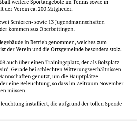
ßball weitere Sportangebote im Tennis sowie in
der Verein ca. 200 Mitglieder.
 zwei Senioren- sowie 13 Jugendmannschaften
inder kommen aus Oberbettingen.
degebäude in Betrieb genommen, welches zum
 ist der Verein und die Ortsgemeinde besonders stolz.
08 auch über einen Trainingsplatz, der als Bolzplatz
wird. Gerade bei schlechten Witterungsverhältnissen
 Mannschaften genutzt, um die Hauptplätze
eider eine Beleuchtung, so dass im Zeitraum November
llen müssen.
leuchtung installiert, die aufgrund der tollen Spende
herzlich beim Vorstand des Bürgerdienst e.V. für die